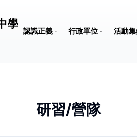
中學
認識正義
行政單位
活動集
研習/營隊