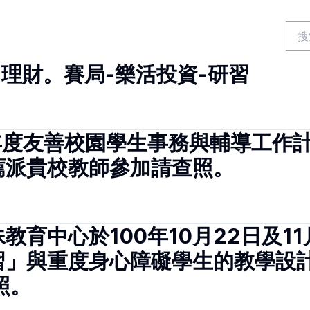
。理財。賽局-樂活投資-研習
年度友善校園學生事務與輔導工作計
薦派貴校教師參加請查照。
育中心於100年10月22日及1
習」與重度身心障礙學生的教學設
照。