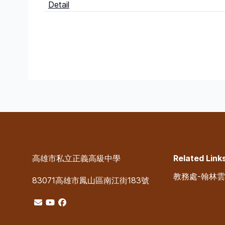
Detail
高雄市私立正義高級中學
Related Link
教務處-翰林
83071高雄市鳳山區南江街183號