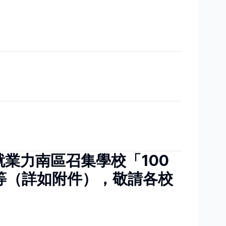
業力南區召集學校「100
等（詳如附件），敬請各校