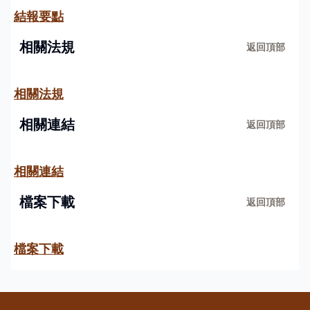
教務處-112學年度國中課程計畫
結報要點
教務處-正義中學十二年國教課綱-高中部課程地圖
相關法規
返回頂部
學務處-性別平等教育專區
相關法規
輔導室-選課輔導手冊
相關連結
返回頂部
教務處-國民中學教學正常化公告專區
相關連結
English
檔案下載
返回頂部
檔案下載