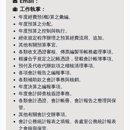
Email：
人事室
工作執掌：
會計室
年度經費預(概)算之彙編。
年度預算之分配。
年度預算之控制與執行。
活動集錦
經依規定程序辦理之預算經費流用、追加。
學生活動
其他有關預算事宜。
教學活動
各類收支憑證審核、傳票編製等帳務處理事項。
營隊活動
根據合乎規定之記帳憑證，登載會計帳簿事項。
預付及代收代辦款項之稽核清理事項。
各項會計報告之編報事項。
各類補助款之會計事務與核銷。
招生訊息
年度決算之編報事項。
高中部招生
年度會計師查核簽證事務。
國中部招生
各類會計憑證、會計帳冊、會計報告之整理與保
管。
其他有關會計交辦事項。
學生專區
會計公務統計報表之填報、各處室公務統計報表
之會核與保管。