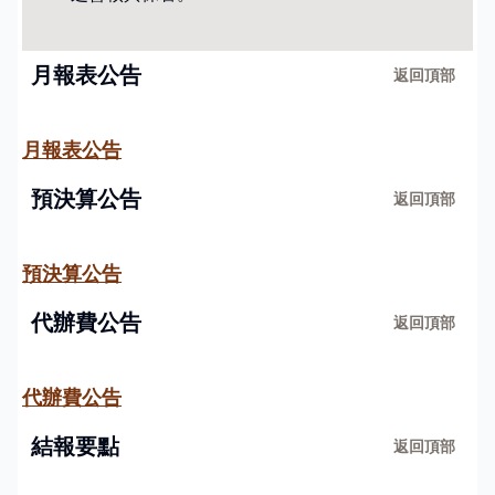
國/高中成績查詢
學習歷程專頁
升學專區
月報表公告
返回頂部
康軒雲學校
歷屆試題
班級課表
月報表公告
預決算公告
返回頂部
教師專區
國/高中成績查詢
預決算公告
教師課表
代辦費公告
康軒雲學校
返回頂部
代辦費公告
教務處-翰林雲端系統
結報要點
返回頂部
教務處-112學年度高中部課程計畫