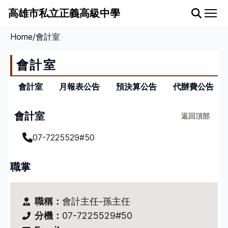
高雄市私立正義高級中學
Home
/
會計室
認識正義
會計室
正義高中簡介
各處室分機
會計室
月報表公告
預決算公告
代辦費公告
學校位置
交通路線
會計室
返回頂部
07-7225529#50
行政單位
各單位介紹
職掌
校長室
教務處
學務處
職稱：
會計主任-孫主任
總務處
分機：
07-7225529#50
輔導室