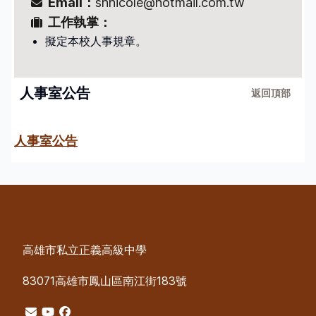
Email：
shnicole@hotmail.com.tw
人事室
工作執掌：
會計室
擬定本校人事規章。
活動集錦
人事室公告
返回頂部
學生活動
教學活動
營隊活動
人事室公告
招生訊息
高中部招生
國中部招生
高雄市私立正義高級中學
83071高雄市鳳山區南江街183號
學生專區