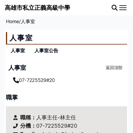
高雄市私立正義高級中學
Home
/
人事室
認識正義
人事室
正義高中簡介
各處室分機
人事室
人事室公告
學校位置
交通路線
人事室
返回頂部
07-7225529#20
行政單位
各單位介紹
職掌
校長室
教務處
學務處
職稱：
人事主任-林主任
總務處
分機：
07-7225529#20
輔導室